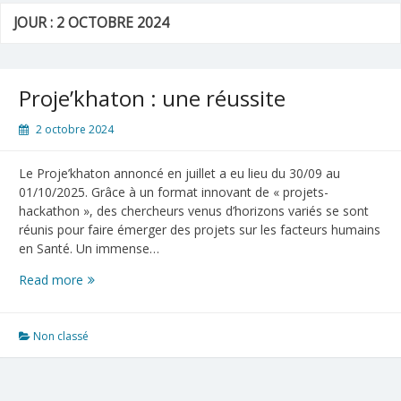
JOUR :
2 OCTOBRE 2024
Proje’khaton : une réussite
2 octobre 2024
Le Proje’khaton annoncé en juillet a eu lieu du 30/09 au
01/10/2025. Grâce à un format innovant de « projets-
hackathon », des chercheurs venus d’horizons variés se sont
réunis pour faire émerger des projets sur les facteurs humains
en Santé. Un immense…
Proje’khaton
Read more
:
une
réussite
Non classé